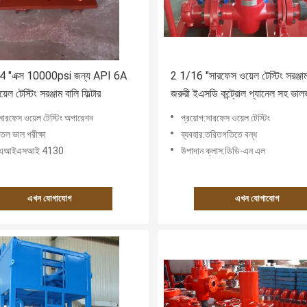
4 "এক্স 10000psi জন্য API 6A
2 1/16 "সারফেস ওয়েল টেস্টিং সরঞ্জ
ল টেস্টিং সরঞ্জাম বালি ফিল্টার
জরুরী ইএসডি কন্ট্রোল প্যানেল সহ ভাল
করুন
সারফেস ওয়েল টেস্টিং অপারেশন
প্রয়োগ:সারফেস ওয়েল টেস্টিং
তেল ভাল পরীক্ষা
ব্যবহার:তরিতগতিতে বন্ধ
ন:এআইএসআই 4130
উপাদান ক্লাস:ডিডি-এন এল
এখন যোগাযোগ
এখন যোগাযোগ