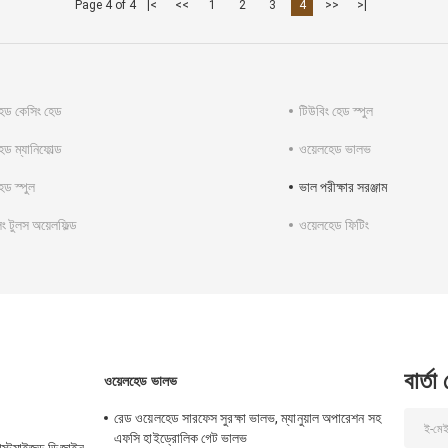
Page 4 of 4
|<
<<
1
2
3
4
>>
>|
েড কেসিং হেড
টিউবিং হেড স্পুল
েড ম্যানিফোল্ড
ওয়েলহেড ভালভ
েড স্পুল
ভাল পরীক্ষার সরঞ্জাম
লিং টুলস অয়েলফিল্ড
ওয়েলহেড ফিটিং
বার্তা
ওয়েলহেড ভালভ
রেড ওয়েলহেড সারফেস সুরক্ষা ভালভ, ম্যানুয়াল অপারেশন সহ
এফসি হাইড্রোলিক গেট ভালভ