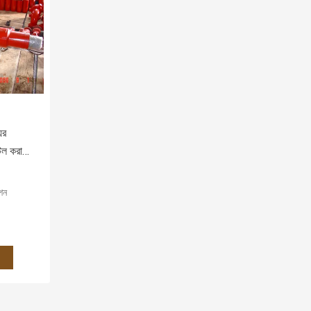
ের
টল করা
েশন