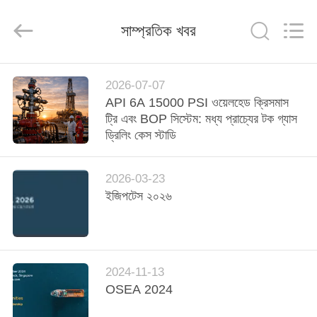
ZZTOP
OIL
TOOLS
সাম্প্রতিক খবর
CO.，
LTD.
All
Rights
Reserved.
বাড়ি
2026-07-07
API 6A 15000 PSI ওয়েলহেড ক্রিসমাস
পণ্য
ট্রি এবং BOP সিস্টেম: মধ্য প্রাচ্যের টক গ্যাস
ড্রিলিং কেস স্টাডি
আমাদের
2026-03-23
সম্পর্কে
ইজিপটেস ২০২৬
কারখানা
ভ্রমণ
2024-11-13
OSEA 2024
মান