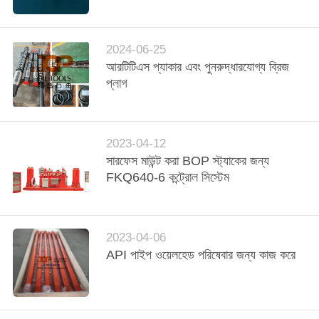
নিয়ন্ত্রণ
2024-06-25
যোগাযোগ
আরটিটিএস প্যাকার এবং পুনরুদ্ধারযোগ্য ব্রিজ
করুন
প্লাগ
খবর
2023-04-12
সারফেস মাউন্ট করা BOP স্ট্যাকের জন্য
কেস
FKQ640-6 কন্ট্রোল সিস্টেম
সাইট
ম্যাপ
2023-04-06
API পাইপ ওয়েলহেড পরিষেবার জন্য কাজ করে
PRIVACY
POLICY