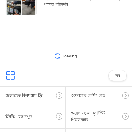
পক্ষের পরিদর্শন
loading...
সব
ওয়েলহেড ক্রিসমাস ট্রি
ওয়েলহেড কেসিং হেড
অয়েল ওয়েল ব্লাউউট
টিউবিং হেড স্পুল
প্রিভেনটার