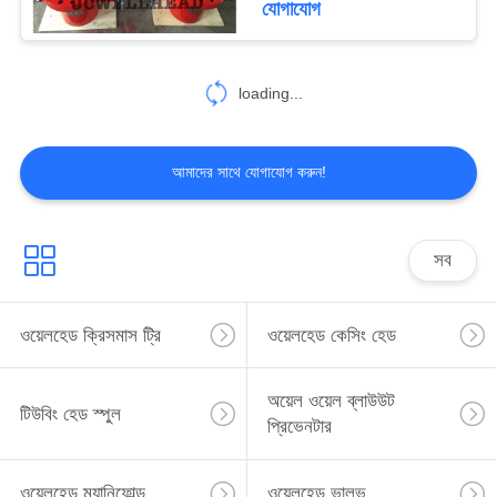
যোগাযোগ
43
loading...
ভাল পরীক্ষার সরঞ্জাম
আমাদের সাথে যোগাযোগ করুন!
সব
19
তেল তুরপুন রিগ উপাদান
ওয়েলহেড ক্রিসমাস ট্রি
ওয়েলহেড কেসিং হেড
অয়েল ওয়েল ব্লাউউট
টিউবিং হেড স্পুল
প্রিভেনটার
ওয়েলহেড ম্যানিফোল্ড
ওয়েলহেড ভালভ