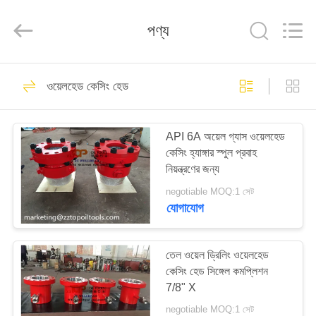
ZZTOP
OIL
TOOLS
পণ্য
CO.，
LTD.
All
Rights
Reserved.
বাড়ি
28
ওয়েলহেড কেসিং হেড
ওয়েলহেড ক্রিসমাস ট্রি
পণ্য
API 6A অয়েল গ্যাস ওয়েলহেড
কেসিং হ্যাঙ্গার স্পুল প্রবাহ
আমাদের
নিয়ন্ত্রণের জন্য
সম্পর্কে
negotiable MOQ:1 সেট
যোগাযোগ
35
কারখানা
ভ্রমণ
তেল ওয়েল ড্রিলিং ওয়েলহেড
ওয়েলহেড কেসিং হেড
কেসিং হেড সিঙ্গেল কমপ্লিশন
7/8" X
মান
negotiable MOQ:1 সেট