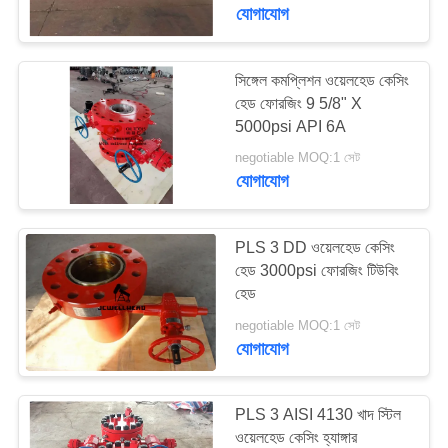
নিয়ন্ত্রণ
যোগাযোগ
যোগাযোগ
সিঙ্গেল কমপ্লিশন ওয়েলহেড কেসিং
14
হেড ফোরজিং 9 5/8" X
করুন
5000psi API 6A
টিউবিং হেড স্পুল
negotiable MOQ:1 সেট
খবর
যোগাযোগ
কেস
PLS 3 DD ওয়েলহেড কেসিং
হেড 3000psi ফোরজিং টিউবিং
হেড
সাইট
53
negotiable MOQ:1 সেট
ম্যাপ
অয়েল ওয়েল ব্লাউউট
যোগাযোগ
প্রিভেনটার
PRIVACY
PLS 3 AISI 4130 খাদ স্টিল
POLICY
ওয়েলহেড কেসিং হ্যাঙ্গার