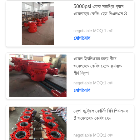
5000psi একক সমাপ্তি গ্যাস
ওয়েলহেড কেসিং হেড পিএলএস 3
46
negotiable MOQ:1 সেট
ওয়েলহেড অ্যাডাপ্টার ফ্ল্যাঞ্জ
যোগাযোগ
ওয়েল ড্রিলিংয়ের জন্য নীচে
ওয়েলহেড কেসিং হেডে ফ্ল্যাঞ্জড
শীর্ষ স্লিপ
32
negotiable MOQ:1 সেট
যোগাযোগ
ওয়েলহেড স্পুল
ফ্লো কন্ট্রোল ফোর্সিং বিবি পিএলএস
3 ওয়েলহেড কেসিং হেড
negotiable MOQ:1 সেট