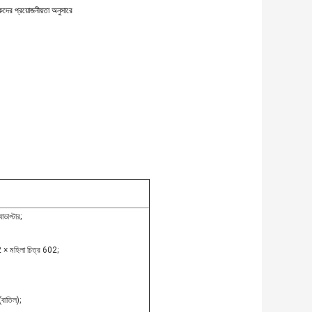
প্রয়োজনীয়তা অনুসারে
ডাপ্টার;
 × মহিলা চিত্র 602;
াতিল);