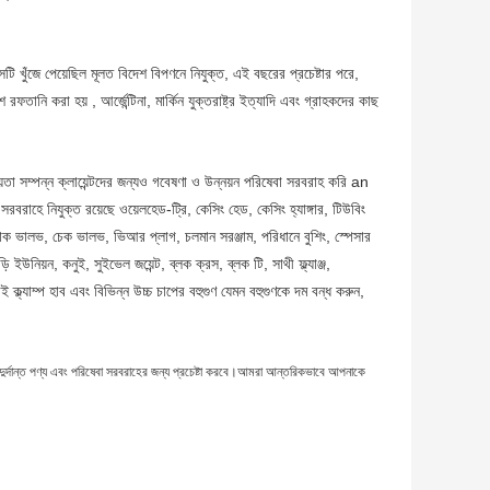
 খুঁজে পেয়েছিল মূলত বিদেশ বিপণনে নিযুক্ত, এই বছরের প্রচেষ্টার পরে,
ানি করা হয় , আর্জেন্টিনা, মার্কিন যুক্তরাষ্ট্র ইত্যাদি এবং গ্রাহকদের কাছ
়তা সম্পন্ন ক্লায়েন্টদের জন্যও গবেষণা ও উন্নয়ন পরিষেবা সরবরাহ করি an
 সরবরাহে নিযুক্ত রয়েছে ওয়েলহেড-ট্রি, কেসিং হেড, কেসিং হ্যাঙ্গার, টিউবিং
চোক ভালভ, চেক ভালভ, ভিআর প্লাগ, চলমান সরঞ্জাম, পরিধানে বুশিং, স্পেসার
াতুড়ি ইউনিয়ন, কনুই, সুইভেল জয়েন্ট, ব্লক ক্রস, ব্লক টি, সাথী ফ্ল্যাঞ্জ,
আই ক্ল্যাম্প হাব এবং বিভিন্ন উচ্চ চাপের বহুগুণ যেমন বহুগুণকে দম বন্ধ করুন,
 দুর্দান্ত পণ্য এবং পরিষেবা সরবরাহের জন্য প্রচেষ্টা করবে।আমরা আন্তরিকভাবে আপনাকে