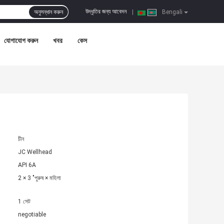
উদ্ধৃতির জন্য আবেদন
অনুসন্ধান করুন
|
Bengali
যোগাযোগ করুন
খবর
কেস
চীন
JC Wellhead
API 6A
2 × 3 "পুরুষ × মহিলা
1 সেট
negotiable