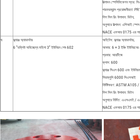
উত্পাদন স্পেসিফিকেশন স্তর: প
পারফরম্যান্স প্রয়োজনীয়তা: PR
লিপ সিল রিং উপাদান: ভিটন;
অনুসারে উত্পাদন: এপিআই স্পেস
NACE এমআর 0175 এর সাথে সম
ঘ
ফ্ল্যাঞ্জ অ্যাডাপ্টার
আইটেম: ফ্ল্যাঞ্জ অ্যাডাপ্টার;
6 "ডব্লিউ অবিচ্ছেদ্য মহিলা 3"
ইউনিয়ন শেষ
602
আকার: 6 × 3 ইঞ্চি ইউনিয়নের
প্রকার: আরটিজে
ক্লাস: 600
ফ্ল্যাঞ্জ সিএল 600 এবং ইউনিয়
সিডাব্লুপি 6000 পিএসআই
নির্দিষ্টকরণ: ASTM A10
লিপ সিল রিং উপাদান: ভিটন
অনুসারে নির্মিত: এএসএমই /
NACE এমআর 0175 এর সাথে সম