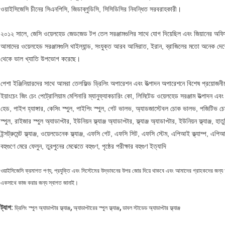
ওয়াইসিজেসি চীনের সিএনপিসি, জিডাব্লুডিসি, সিসিডিসির নিবন্ধিত সরবরাহকারী।
২০১২ সালে, জেসি ওয়েলহেড জেডজেড টপ তেল সরঞ্জামগুলির সাথে যোগ দিয়েছিল এবং জিয়ানের অফিসটি
আমাদের ওয়েলহেড সরঞ্জামগুলি থাইল্যান্ড, সংযুক্ত আরব আমিরাত, ইরান, ব্রাজিলের মতো অনেক দেশে রফত
থেকে ভাল খ্যাতি উপভোগ করেছে।
পেশা ইঞ্জিনিয়ারদের সাথে আমরা তেলফিল্ড ড্রিলিং অপারেশন এবং উত্পাদন অপারেশনে বিশেষ প্রয়োজনীয
ইয়াংচেং জিং চেং পেট্রোলিয়াম মেশিনারি ম্যানুফ্যাকচারিং কো, লিমিটেড ওয়েলহেড সরঞ্জাম উত্পাদন এবং
হেড, পাইপ হ্যাঙ্গার, কেসিং স্পুল, পাইপিং স্পুল, গেট ভালভ, অ্যাডজাস্টেবল চোক ভালভ, পজিটিভ 
স্পুল, রাইজার স্পুল অ্যাডাপ্টার, ইউনিয়ন ফ্ল্যাঞ্জ অ্যাডাপ্টার, ফ্ল্যাঞ্জ অ্যাডাপ্টার, ইউনিয়ন ফ্ল্যাঞ্জ, হ
ইন্সট্রুমেন্ট ফ্ল্যাঞ্জ, ওয়েলডেনেক ফ্ল্যাঞ্জ, এফসি গেট, এফসি সিট, এফসি স্টেম, এপিআই ক্ল্যাম্প, এপি
বহুগুণে মেরে ফেলুন, তুরপুনের মেঝেতে বহুগুণ, পৃষ্ঠের পরীক্ষার বহুগুণ ইত্যাদি
ওয়াইসিজেসি ক্রমাগত পণ্য, প্রযুক্তি এবং সিস্টেমের উদ্ভাবনের উপর জোর দিয়ে থাকবে এবং আমাদের গ্রাহকদের জন্য
একসাথে কাজ করার জন্য স্বাগত জানাই।
,
,
ট্যাগ:
ড্রিলিং স্পুল অ্যাডাপ্টার ফ্ল্যাঞ্জ
অ্যাডাপ্টারের স্পুল ফ্ল্যাঞ্জ
ডাবল স্টাডেড অ্যাডাপ্টার ফ্ল্যাঞ্জ