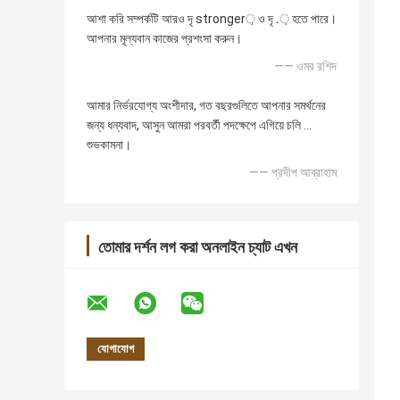
আশা করি সম্পর্কটি আরও দৃ stronger় ও দৃ .় হতে পারে।
আপনার মূল্যবান কাজের প্রশংসা করুন।
—— ওমর রশিদ
আমার নির্ভরযোগ্য অংশীদার, গত বছরগুলিতে আপনার সমর্থনের
জন্য ধন্যবাদ, আসুন আমরা পরবর্তী পদক্ষেপে এগিয়ে চলি ...
শুভকামনা।
—— প্রদীপ আব্রাহাম
তোমার দর্শন লগ করা অনলাইন চ্যাট এখন