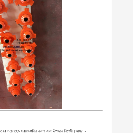
ষেত্রের ওয়েলহেড সরঞ্জামগুলির নকশা এবং উত্পাদনে বিশেষী।আমরা -