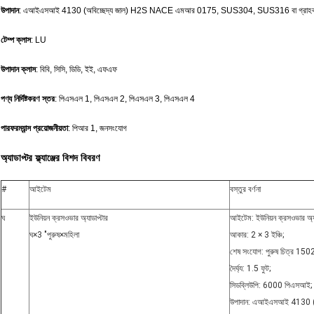
উপাদান
: এআইএসআই 4130 (অবিচ্ছেদ্য জাল) H2S NACE এমআর 0175, SUS304, SUS316 বা গ্রাহকদের 
টেম্প ক্লাস
: LU
উপাদান ক্লাস
: বিবি, সিসি, ডিডি, ইই, এফএফ
পণ্য নির্দিষ্টকরণ স্তর
: পিএসএল 1, পিএসএল 2, পিএসএল 3, পিএসএল 4
পারফরম্যান্স প্রয়োজনীয়তা
: পিআর 1, জনসংযোগ
অ্যাডাপ্টর ফ্ল্যাঞ্জের বিশদ বিবরণ
#
আইটেম
বস্তুর বর্ণনা
ঘ
ইউনিয়ন ক্রসওভার অ্যাডাপ্টার
আইটেম: ইউনিয়ন ক্রসওভার অ্যা
ঘ
×
3 "পুরুষ
×
মহিলা
আকার: 2 × 3 ইঞ্চি;
শেষ সংযোগ: পুরুষ চিত্র 1502
দৈর্ঘ্য: 1.5 ফুট;
সিডব্লিউপি: 6000 পিএসআই;
উপাদান: এআইএসআই 4130 (ব