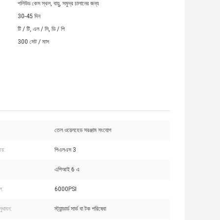
পলিউড কেস স্থল, বায়ু, সমুদ্র চালানের জন্য
30-45 দিন
টি / টি, এল / সি, ডি / পি
300 সেট / মাস
তেল ওয়েলহেড সরঞ্জাম সংযোগ
তর:
পিএলএস 3
এপিআই 6 এ
প:
6000PSI
ুধাবন:
স্ট্যান্ডার্ড সার্ভ বা টক পরিষেবা