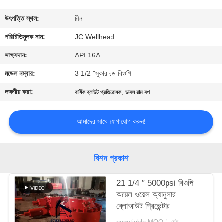
নিয়ন্ত্রণ
উৎপত্তি স্থল:
চীন
যোগাযোগ
পরিচিতিমুলক নাম:
JC Wellhead
করুন
সাক্ষ্যদান:
API 16A
মডেল নম্বার:
3 1/2 "সুকার রড বিওপি
খবর
লক্ষণীয় করা:
,
বার্ষিক ব্লাউট প্রতিরোধক
ডাবল রাম বপ
কেস
আমাদের সাথে যোগাযোগ করুন!
সাইট
বিশদ প্রকাশ
ম্যাপ
21 1/4 ″ 5000psi বিওপি
অয়েল ওয়েল অ্যানুলার
PRIVACY
ব্লোআউট প্রিভেন্টার
POLICY
negotiable MOQ:1 সেট