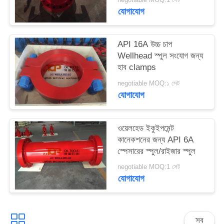
যোগাযোগ
API 16A উচ্চ চাপ
Wellhead স্পুল সংযোগ জন্য
হাব clamps
negotiable MOQ:১ সেট
যোগাযোগ
ওয়েলহেড ইকুইপমেন্ট
কানেকশনের জন্য API 6A
স্পেসারের স্পুল/রাইজার স্পুল
negotiable MOQ:1 সেট
যোগাযোগ
সব