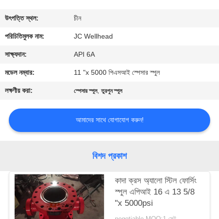
নিয়ন্ত্রণ
উৎপত্তি স্থল:
চীন
যোগাযোগ
পরিচিতিমুলক নাম:
JC Wellhead
করুন
সাক্ষ্যদান:
API 6A
মডেল নম্বার:
11 "x 5000 পিএসআই স্পেসার স্পুল
খবর
লক্ষণীয় করা:
,
স্পেসার স্পুল
তুরপুন স্পুল
কেস
আমাদের সাথে যোগাযোগ করুন!
সাইট
বিশদ প্রকাশ
ম্যাপ
কাদা ক্রস অ্যালো স্টিল ফোর্সিং
স্পুল এপিআই 16 এ 13 5/8
PRIVACY
"x 5000psi
POLICY
negotiable MOQ:1 সেট