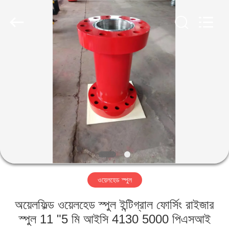
ZZTOP
OIL
TOOLS
CO.，
LTD.
All
Rights
Reserved.
বাড়ি
পণ্য
আমাদের
সম্পর্কে
কারখানা
ওয়েলহেড স্পুল
ভ্রমণ
অয়েলফিল্ড ওয়েলহেড স্পুল ইন্টিগ্রাল ফোর্সিং রাইজার
মান
স্পুল 11 "5 মি আইসি 4130 5000 পিএসআই