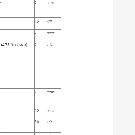
ন
2
আমরা
16
সেট
2
আমরা
িএম (4.75 "সিল ডিআইএ)
2
সেট
8
আমরা
12
আমরা
96
সেট