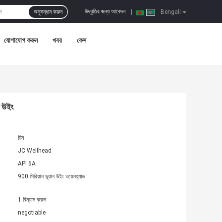
উদ্ধৃতির জন্য আবেদন
অনুসন্ধান করুন
|
Bengali
যোগাযোগ করুন
খবর
কেস
ত উইং
চীন
JC Wellhead
API 6A
900 সিরিয়াল ডুয়াল উইং ওয়েলহ্যাড
1 বিন্যাস করুন
negotiable