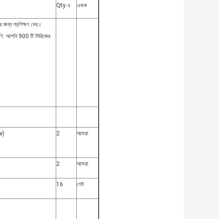
Qty এ
একক
র জন্য প্রশিক্ষণ দেয়।
ণি: আপনি 900 টি সিরিজের
্জ)
2
আমরা
2
আমরা
16
সেট