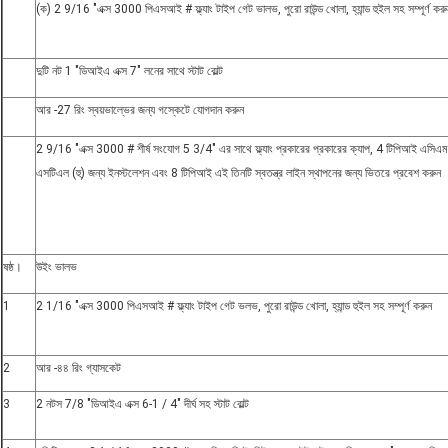
(ক) 2 9/16 "এক্স 3000 পিএসআই # ফ্ল্যাং টাইপ গেট ভালভ, পুরো রাউন্ড খোলা, হ্যান্ড হুইল সহ সম্পূর্ণ করু
দুটি নট 1 "ডিআইএ এক্স 7" লনের সাথে স্টাট বোল্ট
আর -27 রিং স্বয়ভাল্ভের জন্য গস্কেটে যোগদান করুন
2 9/16 "এক্স 3000 # শীর্ষ সংযোগ 5 3/4" এর সাথে ফ্ল্যাং প্রকারের প্রকারের ক্যাপ, 4 টিপিআই এস
এসটিএল (হু) জন্য ইনস্টলেশন এবং 8 টিপিআই এই তিনটি স্বতন্ত্র লাইন স্থাপনের জন্য ভিতরে প্রবেশ করুন
ষষ্ঠ।
উইং ভালভ
1
2 1/16 "এক্স 3000 পিএসআই # ফ্ল্যাং টাইপ গেট ভলভ, পুরো রাউন্ড খোলা, হ্যান্ড হুইল সহ সম্পূর্ণ করুন
2
আর -৪৪ রিং গ্যাসকেট
3
2 নটস 7/8 "ডিআইএ এক্স 6-1 / 4" দীর্ঘ সহ স্টাট বোল্ট