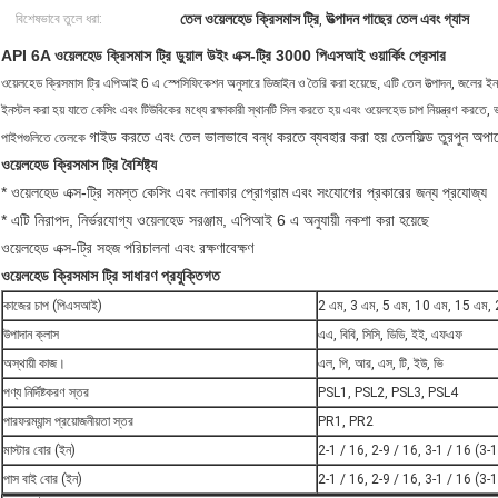
তেল ওয়েলহেড ক্রিসমাস ট্রি
উত্পাদন গাছের তেল এবং গ্যাস
বিশেষভাবে তুলে ধরা:
,
API 6A ওয়েলহেড ক্রিসমাস ট্রি ডুয়াল উইং এক্স-ট্রি 3000 পিএসআই ওয়ার্কিং প্রেসার
ওয়েলহেড ক্রিসমাস ট্রি
এপিআই 6 এ স্পেসিফিকেশন অনুসারে ডিজাইন ও তৈরি করা হয়েছে, এটি
তেল উত্পাদন, জলের ইন
ইনস্টল করা হয় যাতে কেসিং এবং টিউবিকের মধ্যে রক্ষাকারী স্থানটি সিল করতে হয় এবং ওয়েলহেড চাপ নিয়ন্ত্রণ করত
গাইড করতে এবং তেল ভালভাবে বন্ধ করতে ব্যবহার করা হয় তেলফিল্ড তুরপুন অপা
পাইপগুলিতে তেলকে
ওয়েলহেড ক্রিসমাস ট্রি বৈশিষ্ট্য
* ওয়েলহেড এক্স-ট্রি সমস্ত কেসিং এবং নলাকার প্রোগ্রাম এবং সংযোগের প্রকারের জন্য প্রযোজ্য
* এটি নিরাপদ, নির্ভরযোগ্য ওয়েলহেড সরঞ্জাম, এপিআই 6 এ অনুযায়ী নকশা করা হয়েছে
ওয়েলহেড এক্স-ট্রি সহজ পরিচালনা এবং রক্ষণাবেক্ষণ
ওয়েলহেড ক্রিসমাস ট্রি সাধারণ প্রযুক্তিগত
কাজের চাপ (পিএসআই)
2 এম, 3 এম, 5 এম, 10 এম, 15 এম, 
উপাদান ক্লাস
এএ, বিবি, সিসি, ডিডি, ইই, এফএফ
অস্থায়ী কাজ।
এল, পি, আর, এস, টি, ইউ, ভি
পণ্য নির্দিষ্টকরণ স্তর
PSL1, PSL2, PSL3, PSL4
পারফরম্যান্স প্রয়োজনীয়তা স্তর
PR1, PR2
মাস্টার বোর (ইন)
2-1 / 16, 2-9 / 16, 3-1 / 16 (3-1
পাস বাই বোর (ইন)
2-1 / 16, 2-9 / 16, 3-1 / 16 (3-1