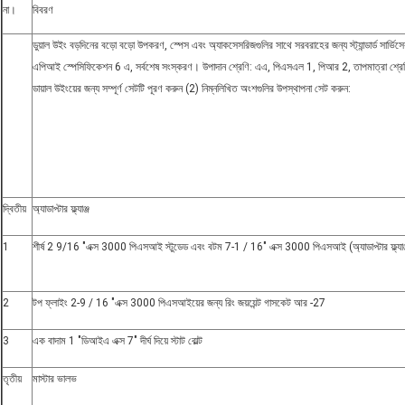
না।
বিবরণ
ডুয়াল উইং বড়দিনের বড়ো বড়ো উপকরণ, স্পেস এবং অ্যাকসেসরিজগুলির সাথে সরবরাহের জন্য স্ট্যান্ডার্ড সার্ভিসে
এপিআই স্পেসিফিকেশন 6 এ, সর্বশেষ সংস্করণ। উপাদান শ্রেণি: এএ, পিএসএল 1, পিআর 2, তাপমাত্রা শ্রে
ডায়াল উইংয়ের জন্য সম্পূর্ণ সেটটি পূরণ করুন (2) নিম্নলিখিত অংশগুলির উপস্থাপনা সেট করুন:
দ্বিতীয়
অ্যাডাপ্টার ফ্ল্যাঞ্জ
1
শীর্ষ 2 9/16 "এক্স 3000 পিএসআই স্টুডেড এবং বটম 7-1 / 16" এক্স 3000 পিএসআই (অ্যাডাপ্টার ফ্ল্যাঞ
2
টপ ফ্লাইং 2-9 / 16 "এক্স 3000 পিএসআইয়ের জন্য রিং জয়য়েন্ট গাসকেট আর -27
3
এক বাদাম 1 "ডিআইএ এক্স 7" দীর্ঘ দিয়ে স্টাট বোল্ট
তৃতীয়
মাস্টার ভালভ