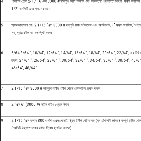
4
পজিটিভ চোক 2-1 / 16 এক্স 3000 # ডাব্লুপি আমি ইনলিট এবং আউটলেট প্রবাহিত করবো "ম্যাক্স অরফিস, ব্ল্য
1/2" এনপিটি এবং প্লাগের সাথে
5
অ্যাডজাস্টাবল চক, 2 1/16 "এক্স 3000 # ডব্লুপি ফ্ল্যাংড ইনলেট এবং আউটলেট, 1" ম্যাক্স অরফিস, টংস্টা
সহ, হ্যান্ড হুইল সহ কমপ্লিট করুন
6
6/64 8/64 ", 10/64", 12/64 ", 14/64", 16/64 ", 18/64", 20/64 ", 22/64", এর দীর্ঘ ফ্লাই
করুন, 24/64 ", 26/64", 28/64 ", 30/64", 32/64 ", 34/64", 36/64 ", 38/64", 40/64
46/64", 48/64 "
7
2 1/16 "এক্স 3000 # ডাব্লুপি লাইন পাইপ থ্রেড কোম্পানির ফ্ল্যাশ করুন
8
2 "এক্স 6" (3000 #) লাইন পাইপ থ্রেড নিপল
9
2 1/16 "এক্স ক্লাস 800 এলবি এএনএসআই স্ক্রিড টাইপ গেট ভলভ (নন এপিআই ভালভ) সম্পূর্ণ রাউন্ড খোলা, সি 
(প্রতিটি উইংতে চকের ডাউন স্ট্রিম ইনস্টল করতে)