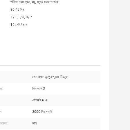
পলিউড কেস স্থল, বায়ু, সমুদ্র চালানের জন্য
30-45 দিন
T/T, L/C, D/P
10 সেট / মাস
তেল ওয়েল তুরপুন প্রবাহ নিয়ন্ত্রণ
তর:
পিএলএস 3
এপিআই 6 এ
াপ:
3000 পিএসআই
 প্রকার:
জাল