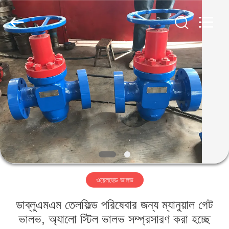
ZZTOP
OIL
TOOLS
CO.，
LTD.
All
Rights
Reserved.
বাড়ি
পণ্য
আমাদের
সম্পর্কে
কারখানা
ওয়েলহেড ভালভ
ভ্রমণ
ডাব্লুএমএম তেলফিল্ড পরিষেবার জন্য ম্যানুয়াল গেট
মান
ভালভ, অ্যালো স্টিল ভালভ সম্প্রসারণ করা হচ্ছে