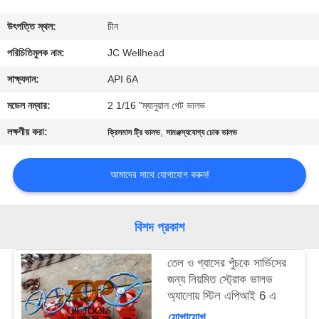
নিয়ন্ত্রণ
উৎপত্তি স্থল:
চীন
যোগাযোগ
পরিচিতিমুলক নাম:
JC Wellhead
করুন
সাক্ষ্যদান:
API 6A
মডেল নম্বার:
2 1/16 "ম্যানুয়াল গেট ভালভ
খবর
লক্ষণীয় করা:
,
ক্রিসমাস ট্রি ভালভ
সামঞ্জস্যযোগ্য চোক ভালভ
কেস
আমাদের সাথে যোগাযোগ করুন!
সাইট
বিশদ প্রকাশ
ম্যাপ
তেল ও গ্যাসের পুঁচকে সার্ভিসের
জন্য নিয়মিত স্ট্রোক ভালভ
PRIVACY
অ্যালোয় স্টিল এপিআই 6 এ
POLICY
যোগাযোগ