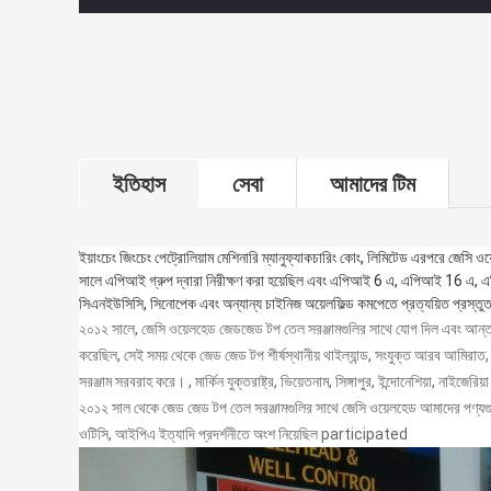
ইতিহাস
সেবা
আমাদের টিম
ইয়াংচেং জিংচেং পেট্রোলিয়াম মেশিনারি ম্যানুফ্যাকচারিং কোং, লিমিটেড এরপরে জেসি 
সালে এপিআই গ্রুপ দ্বারা নিরীক্ষণ করা হয়েছিল এবং এপিআই 6 এ, এপিআই 16 এ, 
সিএনইউসিসি, সিনোপেক এবং অন্যান্য চাইনিজ অয়েলফিল্ড কমপেতে প্রত্যয়িত প্রস্ত
২০১২ সালে, জেসি ওয়েলহেড জেডজেড টপ তেল সরঞ্জামগুলির সাথে যোগ দিল এবং আন্তর্জ
করেছিল, সেই সময় থেকে জেড জেড টপ শীর্ষস্থানীয় থাইল্যান্ড, সংযুক্ত আরব আমিরাত, ই
সরঞ্জাম সরবরাহ করে। , মার্কিন যুক্তরাষ্ট্র, ভিয়েতনাম, সিঙ্গাপুর, ইন্দোনেশিয়া, নাই
২০১২ সাল থেকে জেড জেড টপ তেল সরঞ্জামগুলির সাথে জেসি ওয়েলহেড আমাদের পণ্যগুল
ওটিসি, আইপিএ ইত্যাদি প্রদর্শনীতে অংশ নিয়েছিল participated