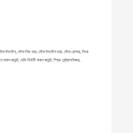
্টেম-টাংস্টেন, স্টেম-লিড ভরা, স্টেম-টাংস্টেন ভরা, স্টেম-রোলার, লিংক
ল জয়েন্ট, হেভি ডিউটি ​​নাকল জয়েন্ট, স্প্রিং সেন্ট্রালাইজার,