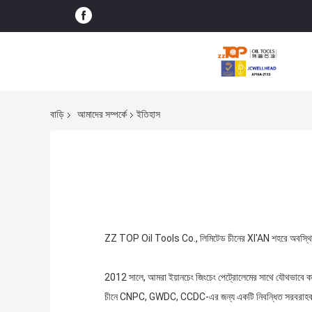
বাড়ি
আমাদের সম্পর্কে
ইতিহাস
ZZ TOP Oil Tools Co., লিমিটেড চীনের XI'AN শহরে অবস্থিত, 20
2012 সালে, আমরা ইয়ানচেং জিংচেং পেট্রোলেমের সাথে যৌথভাবে কাজ ক
চীনে CNPC, GWDC, CCDC-এর জন্য একটি নিবন্ধিত সরবরাহকারী য