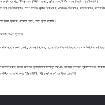
, কেসিং হ্যাঙ্গার, টিউবিং হেড, টিউবিং হ্যাঙ্গার, কেসিং স্পুল, টিউবিং স্পুল, ড্রিলিং স্পুল ইত্যাদি।
্টার, ইউনিয়ন ফ্ল্যাঞ্জ, ডাবল স্টাডড অ্যাডাপ্টার ফ্ল্যাঞ্জ, ওয়েল্ডেড নেক ফ্ল্যাঞ্জ, ব্লাইন্ড ফ্ল্যাঞ্জ, কম্প্যানিয়ন ফ্
 ব্লক ক্রস, ব্লক টি, স্ট্রেইট পাইপ, পাইপ লুপস ইত্যাদি।
্যারলাইন বিওপি ইত্যাদি
 সিস্টেম, ডেটা হেডার, চোক ম্যানিফোল্ড, অয়েল ডাইভার্টার ম্যানিফোল্ড, গ্যাস ডাইভারটার ম্যানিফোল
তি উপভোগ করি৷ আমরা আমাদের ক্লায়েন্টদের অত্যন্ত দক্ষ এবং বিশেষজ্ঞ পরিষেবা প্রদানের উপর ফোকাস ক
ম্পর্কিত অংশগুলির জন্য "ট্রেসবিলিটি, সিরিয়ালাইজেশন" এর উপর জোর দিই .