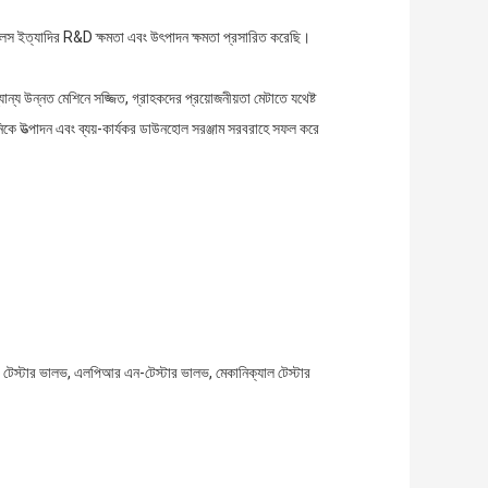
ইন টুলস ইত্যাদির R&D ক্ষমতা এবং উৎপাদন ক্ষমতা প্রসারিত করেছি।
্য উন্নত মেশিনে সজ্জিত, গ্রাহকদের প্রয়োজনীয়তা মেটাতে যথেষ্ট
নিকে উত্পাদন এবং ব্যয়-কার্যকর ডাউনহোল সরঞ্জাম সরবরাহে সফল করে
ট টেস্টার ভালভ, এলপিআর এন-টেস্টার ভালভ, মেকানিক্যাল টেস্টার