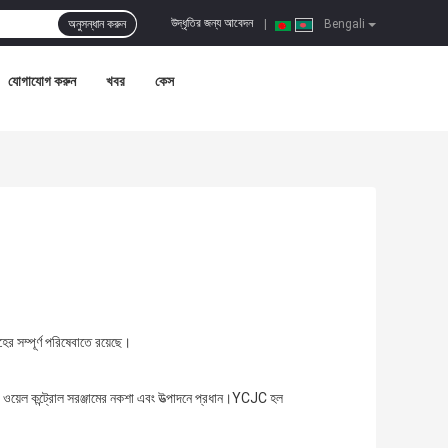
উদ্ধৃতির জন্য আবেদন
অনুসন্ধান করুন
|
Bengali
যোগাযোগ করুন
খবর
কেস
সম্পূর্ণ পরিষেবাতে রয়েছে।
বং ওয়েল কন্ট্রোল সরঞ্জামের নকশা এবং উত্পাদনে প্রধান।YCJC হল