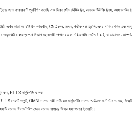
ের জন্য কারখানাটি পুনর্নির্মাণ করেছি এবং ড্রিল স্টেম টেস্টিং টুল, কয়েলড টিউবিং টুলস, ওয়্যারলা
উঠি, এখন আমাদের দুটি উপ-কারখানা, CNC লেদ, মিলার, গভীর-গর্ত ড্রিলিং এবং বোরিং মেশিন এবং অন্যান
এবং নেতৃস্থানীয় ব্যবস্থাপনা বিভাগ সহ একটি পেশাদার এবং শক্তিশালী দল তৈরি করি, যা আমাদের কোম্পা
্যাকার, RTTS সার্কুলেটিং ভালভ,
, RTTS সেফটি জয়েন্ট, OMNI ভালভ, মাল্টি-সাইকেল সার্কুলেটিং ভালভ, ডাউনহোল টেস্টার ভালভ, সিলেক্
েফটি ভালভ, স্লিভ টাইপ ড্রেন ভালভ, রাপচার ডিস্ক স্যাম্পলার ইত্যাদি।