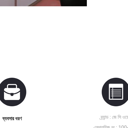
ব্র্যান্ড :
জে সি ওয়
ব্যবসার ধরণ
এমপ্লয়িজ নং :
100