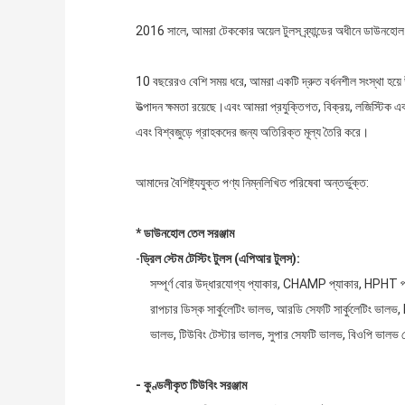
2016 সালে, আমরা টেককোর অয়েল টুলস ব্র্যান্ডের অধীনে ডাউনহোল টুল
10 বছরেরও বেশি সময় ধরে, আমরা একটি দ্রুত বর্ধনশীল সংস্থা হয়ে 
উত্পাদন ক্ষমতা রয়েছে।এবং আমরা প্রযুক্তিগত, বিক্রয়, লজিস্টিক 
এবং বিশ্বজুড়ে গ্রাহকদের জন্য অতিরিক্ত মূল্য তৈরি করে।
আমাদের বৈশিষ্ট্যযুক্ত পণ্য নিম্নলিখিত পরিষেবা অন্তর্ভুক্ত:
* ডাউনহোল তেল সরঞ্জাম
-
ড্রিল স্টেম টেস্টিং টুলস (এপিআর টুলস):
সম্পূর্ণ বোর উদ্ধারযোগ্য প্যাকার, CHAMP প্যাকার, HPHT প
রাপচার ডিস্ক সার্কুলেটিং ভালভ, আরডি সেফটি সার্কুলেটিং ভালভ
ভালভ, টিউবিং টেস্টার ভালভ, সুপার সেফটি ভালভ, বিওপি ভালভ স
- কুণ্ডলীকৃত টিউবিং সরঞ্জাম