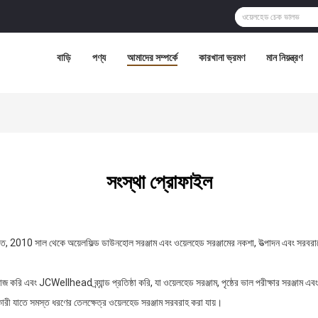
বাড়ি
পণ্য
আমাদের সম্পর্কে
কারখানা ভ্রমণ
মান নিয়ন্ত্রণ
সংস্থা প্রোফাইল
10 সাল থেকে অয়েলফিল্ড ডাউনহোল সরঞ্জাম এবং ওয়েলহেড সরঞ্জামের নকশা, উত্পাদন এবং সরবরাহের 
রি এবং JCWellhead ব্র্যান্ড প্রতিষ্ঠা করি, যা ওয়েলহেড সরঞ্জাম, পৃষ্ঠের ভাল পরীক্ষার সরঞ্জাম এ
াতে সমস্ত ধরণের তেলক্ষেত্র ওয়েলহেড সরঞ্জাম সরবরাহ করা যায়।